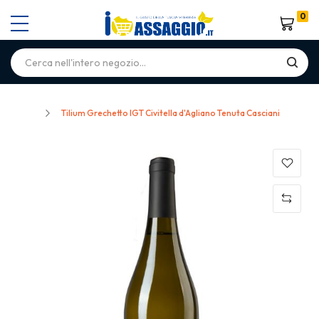
0
Carrello
Home
Tilium Grechetto IGT Civitella d'Agliano Tenuta Casciani
Skip
to
the
end
of
the
images
gallery