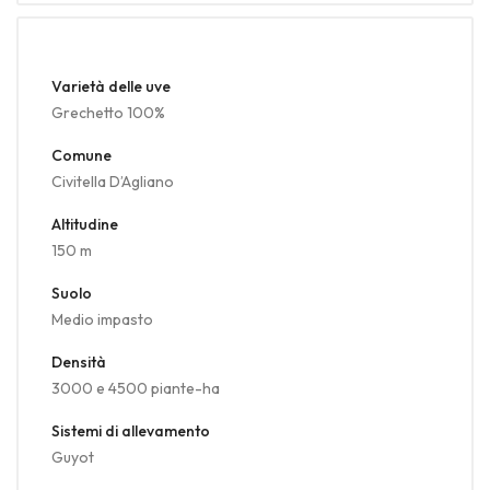
Varietà delle uve
Grechetto 100%
Comune
Civitella D’Agliano
Altitudine
150 m
Suolo
Medio impasto
Densità
3000 e 4500 piante-ha
Sistemi di allevamento
Guyot