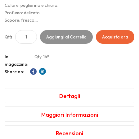
Colore: paglierino e chiaro.
Profumo: delicato.
Sapore: fresco.
Si accompagna a piatti dai gusti decisi; ottimo anche con i primi
piatti a base di pesce di mare; servire alla temperatura di 14°C.
Qtà
Aggiungi al Carrello
Acquista ora
In
Qty. 145
magazzino:
Share on:
Dettagli
Maggiori Informazioni
Recensioni