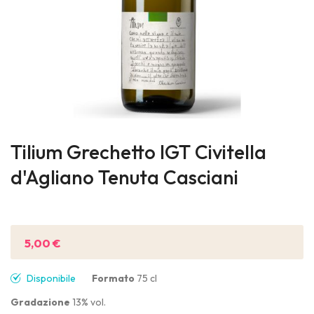
Skip
to
Tilium Grechetto IGT Civitella
the
d'Agliano Tenuta Casciani
beginning
of
Sii il primo a recensire questo prodotto
the
images
5,00 €
gallery
Disponibile
Formato
75 cl
Gradazione
13% vol.