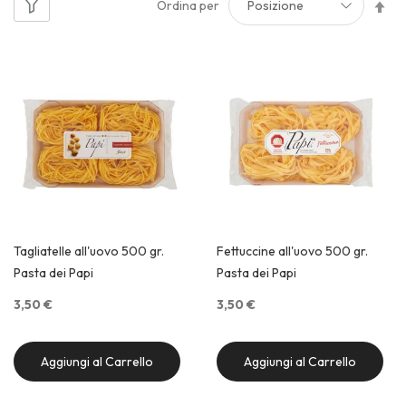
Im
Ordina per
la
di
de
Tagliatelle all'uovo 500 gr.
Fettuccine all'uovo 500 gr.
Pasta dei Papi
Pasta dei Papi
3,50 €
3,50 €
Aggiungi al Carrello
Aggiungi al Carrello
Quick View
Quick View