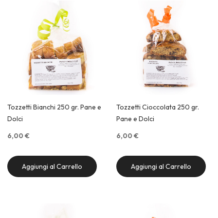
di
de
Tozzetti Bianchi 250 gr. Pane e
Tozzetti Cioccolata 250 gr.
Dolci
Pane e Dolci
6,00 €
6,00 €
Aggiungi al Carrello
Aggiungi al Carrello
Quick View
Quick View