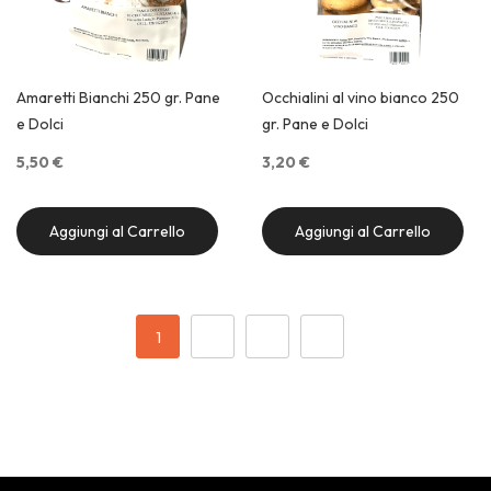
Amaretti Bianchi 250 gr. Pane
Occhialini al vino bianco 250
e Dolci
gr. Pane e Dolci
5,50 €
3,20 €
Aggiungi al Carrello
Aggiungi al Carrello
Quick View
Quick View
Pagina
Attualmente stai leggendo la pagina
Pagina
Pagina
Pagina
Successivo
1
2
3