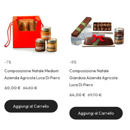
di
de
-7%
-8%
Composizione Natale Medium
Composizione Natale
Azienda Agricola Luca Di Piero
Gianduia Azienda Agricola
Luca Di Piero
60,00 €
64,60 €
64,00 €
69,70 €
Aggiungi al Carrello
Aggiungi al Carrello
Quick View
Quick View