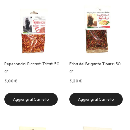
di
de
Peperoncini Piccanti Tritati 50
Erba del Brigante Tiburzi 50
gr.
gr.
3,00 €
3,20 €
Aggiungi al Carrello
Aggiungi al Carrello
Quick View
Quick View