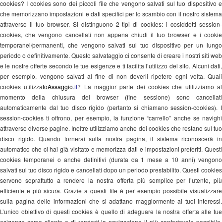
cookies? I cookies sono dei piccoli file che vengono salvati sul tuo dispositivo e
che memorizzano impostazioni e dati specifici per lo scambio con il nostro sistema
attraverso il tuo browser. Si distinguono 2 tipi di cookies: i cosiddetti session-
cookies, che vengono cancellati non appena chiudi il tuo browser e i cookie
temporanei/permanenti, che vengono salvati sul tuo dispositivo per un lungo
periodo o definitivamente. Questo salvataggio ci consente di creare i nostri siti web
e le nostre offerte secondo le tue esigenze e ti facilita l’utilizzo del sito. Alcuni dati,
per esempio, vengono salvati al fine di non doverli ripetere ogni volta. Quali
cookies utilizza
IoAssaggio
.it
? La maggior parte dei cookies che utilizziamo a
momento della chiusura del browser (fine sessione) sono cancellati
automaticamente dal tuo disco rigido (pertanto si chiamano session-cookies). I
session-cookies ti offrono, per esempio, la funzione “carrello” anche se navighi
attraverso diverse pagine. Inoltre utilizziamo anche dei cookies che restano sul tuo
disco rigido. Quando tornerai sulla nostra pagina, il sistema riconoscerà in
automatico che ci hai già visitato e memorizza dati e impostazioni preferiti. Questi
cookies temporanei o anche definitivi (durata da 1 mese a 10 anni) vengono
salvati sul tuo disco rigido e cancellati dopo un periodo prestabilito. Questi cookies
servono soprattutto a rendere la nostra offerta più semplice per l’utente, più
efficiente e più sicura. Grazie a questi file è per esempio possibile visualizzare
sulla pagina delle informazioni che si adattano maggiormente ai tuoi interessi.
L’unico obiettivo di questi cookies è quello di adeguare la nostra offerta alle tue
esigenze come cliente e di renderti la navigazione il più confortevole possibile.