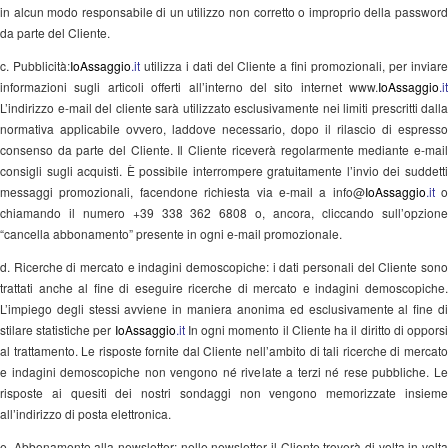
in alcun modo responsabile di un utilizzo non corretto o improprio della password
da parte del Cliente.
c. Pubblicità:
IoAssaggio
.it
utilizza i dati del Cliente a fini promozionali, per inviar
informazioni sugli articoli offerti all’interno del sito internet www.
IoAssaggio
.it
L’indirizzo e-mail del cliente sarà utilizzato esclusivamente nei limiti prescritti dalla
normativa applicabile ovvero, laddove necessario, dopo il rilascio di espresso
consenso da parte del Cliente. Il Cliente riceverà regolarmente mediante e-mail
consigli sugli acquisti. È possibile interrompere gratuitamente l’invio dei suddetti
messaggi promozionali, facendone richiesta via e-mail a
info@
IoAssaggio
.it
o
chiamando il numero +39 338 362 6808 o, ancora, cliccando sull’opzione
“cancella abbonamento” presente in ogni e-mail promozionale.
d. Ricerche di mercato e indagini demoscopiche: i dati personali del Cliente sono
trattati anche al fine di eseguire ricerche di mercato e indagini demoscopiche.
L’impiego degli stessi avviene in maniera anonima ed esclusivamente al fine di
stilare statistiche per
IoAssaggio
.it
In ogni momento il Cliente ha il diritto di oppors
al trattamento. Le risposte fornite dal Cliente nell’ambito di tali ricerche di mercato
e indagini demoscopiche non vengono né rivelate a terzi né rese pubbliche. Le
risposte ai quesiti dei nostri sondaggi non vengono memorizzate insieme
all’indirizzo di posta elettronica.
e. Abbonamento alla newsletter: nelle newsletter il Cliente troverà di volta in volta