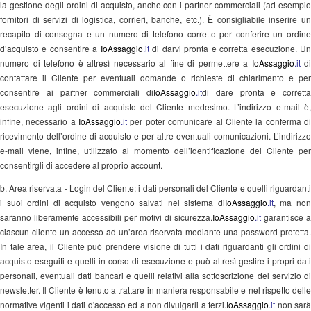
la gestione degli ordini di acquisto, anche con i partner commerciali (ad esempio
fornitori di servizi di logistica, corrieri, banche, etc.). È consigliabile inserire un
recapito di consegna e un numero di telefono corretto per conferire un ordine
d’acquisto e consentire a
IoAssaggio
.it
di darvi pronta e corretta esecuzione. U
numero di telefono è altresì necessario al fine di permettere a
IoAssaggio
.it
di
contattare il Cliente per eventuali domande o richieste di chiarimento e per
consentire ai partner commerciali di
IoAssaggio
.it
di dare pronta e corretta
esecuzione agli ordini di acquisto del Cliente medesimo. L’indirizzo e-mail è,
infine, necessario a
IoAssaggio
.it
per poter comunicare al Cliente la conferma d
ricevimento dell’ordine di acquisto e per altre eventuali comunicazioni. L’indirizzo
e-mail viene, infine, utilizzato al momento dell’identificazione del Cliente per
consentirgli di accedere al proprio account.
b. Area riservata - Login del Cliente: i dati personali del Cliente e quelli riguardanti
i suoi ordini di acquisto vengono salvati nel sistema di
IoAssaggio
.it
, ma no
saranno liberamente accessibili per motivi di sicurezza.
IoAssaggio
.it
garantisce a
ciascun cliente un accesso ad un’area riservata mediante una password protetta.
In tale area, il Cliente può prendere visione di tutti i dati riguardanti gli ordini di
acquisto eseguiti e quelli in corso di esecuzione e può altresì gestire i propri dati
personali, eventuali dati bancari e quelli relativi alla sottoscrizione del servizio di
newsletter. Il Cliente è tenuto a trattare in maniera responsabile e nel rispetto delle
normative vigenti i dati d'accesso ed a non divulgarli a terzi.
IoAssaggio
.it
non sar