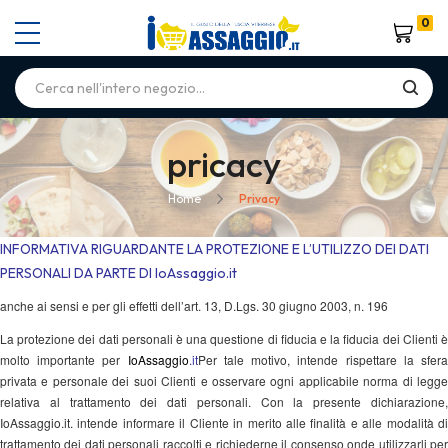
0
Carrello
pricacy
Home
Privacy
INFORMATIVA RIGUARDANTE LA PROTEZIONE E L’UTILIZZO DEI DATI
PERSONALI DA PARTE DI IoAssaggio.it
anche ai sensi e per gli effetti dell’art. 13, D.Lgs. 30 giugno 2003, n. 196
La protezione dei dati personali è una questione di fiducia e la fiducia dei Clienti è
molto importante per
IoAssaggio
.it
Per tale motivo, intende rispettare la sfer
privata e personale dei suoi Clienti e osservare ogni applicabile norma di legge
relativa al trattamento dei dati personali. Con la presente dichiarazione,
IoAssaggio.it
.
intende informare il Cliente in merito alle finalità e alle modalità di
trattamento dei dati personali raccolti e richiederne il consenso onde utilizzarli per