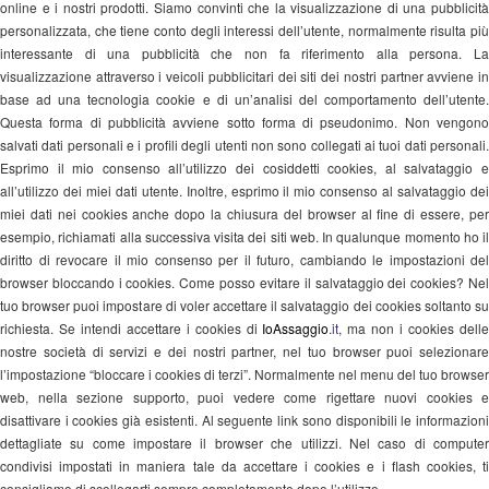
online e i nostri prodotti. Siamo convinti che la visualizzazione di una pubblicità
personalizzata, che tiene conto degli interessi dell’utente, normalmente risulta più
interessante di una pubblicità che non fa riferimento alla persona. La
visualizzazione attraverso i veicoli pubblicitari dei siti dei nostri partner avviene in
base ad una tecnologia cookie e di un’analisi del comportamento dell’utente.
Questa forma di pubblicità avviene sotto forma di pseudonimo. Non vengono
salvati dati personali e i profili degli utenti non sono collegati ai tuoi dati personali.
Esprimo il mio consenso all’utilizzo dei cosiddetti cookies, al salvataggio e
all’utilizzo dei miei dati utente. Inoltre, esprimo il mio consenso al salvataggio dei
miei dati nei cookies anche dopo la chiusura del browser al fine di essere, per
esempio, richiamati alla successiva visita dei siti web. In qualunque momento ho il
diritto di revocare il mio consenso per il futuro, cambiando le impostazioni del
browser bloccando i cookies. Come posso evitare il salvataggio dei cookies? Nel
tuo browser puoi impostare di voler accettare il salvataggio dei cookies soltanto su
richiesta. Se intendi accettare i cookies di
IoAssaggio
.it
, ma non i cookies dell
nostre società di servizi e dei nostri partner, nel tuo browser puoi selezionare
l’impostazione “bloccare i cookies di terzi”. Normalmente nel menu del tuo browser
web, nella sezione supporto, puoi vedere come rigettare nuovi cookies e
disattivare i cookies già esistenti. Al seguente link sono disponibili le informazioni
dettagliate su come impostare il browser che utilizzi. Nel caso di computer
condivisi impostati in maniera tale da accettare i cookies e i flash cookies, ti
consigliamo di scollegarti sempre completamente dopo l’utilizzo.