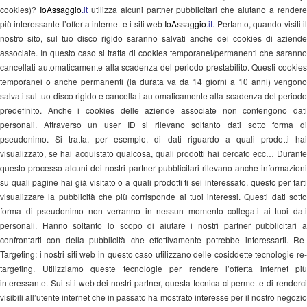
cookies)?
IoAssaggio
.it
utilizza alcuni partner pubblicitari che aiutano a render
più interessante l’offerta internet e i siti web
IoAssaggio
.it
. Pertanto, quando visiti i
nostro sito, sul tuo disco rigido saranno salvati anche dei cookies di aziende
associate. In questo caso si tratta di cookies temporanei/permanenti che saranno
cancellati automaticamente alla scadenza del periodo prestabilito. Questi cookies
temporanei o anche permanenti (la durata va da 14 giorni a 10 anni) vengono
salvati sul tuo disco rigido e cancellati automaticamente alla scadenza del periodo
predefinito. Anche i cookies delle aziende associate non contengono dati
personali. Attraverso un user ID si rilevano soltanto dati sotto forma di
pseudonimo. Si tratta, per esempio, di dati riguardo a quali prodotti hai
visualizzato, se hai acquistato qualcosa, quali prodotti hai cercato ecc… Durante
questo processo alcuni dei nostri partner pubblicitari rilevano anche informazioni
su quali pagine hai già visitato o a quali prodotti ti sei interessato, questo per farti
visualizzare la pubblicità che più corrisponde ai tuoi interessi. Questi dati sotto
forma di pseudonimo non verranno in nessun momento collegati ai tuoi dati
personali. Hanno soltanto lo scopo di aiutare i nostri partner pubblicitari a
confrontarti con della pubblicità che effettivamente potrebbe interessarti. Re-
Targeting: i nostri siti web in questo caso utilizzano delle cosiddette tecnologie re-
targeting. Utilizziamo queste tecnologie per rendere l’offerta internet più
interessante. Sui siti web dei nostri partner, questa tecnica ci permette di renderci
visibili all’utente internet che in passato ha mostrato interesse per il nostro negozio