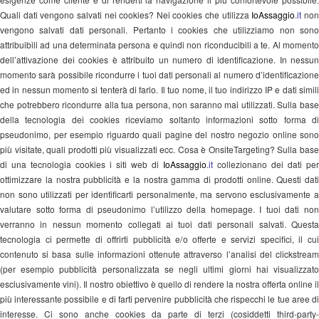
Quali dati vengono salvati nei cookies? Nei cookies che utilizza
IoAssaggio
.it
no
vengono salvati dati personali. Pertanto i cookies che utilizziamo non sono
attribuibili ad una determinata persona e quindi non riconducibili a te. Al momento
dell’attivazione dei cookies è attribuito un numero di identificazione. In nessun
momento sarà possibile ricondurre i tuoi dati personali al numero d’identificazione
ed in nessun momento si tenterà di farlo. Il tuo nome, il tuo indirizzo IP e dati simili
che potrebbero ricondurre alla tua persona, non saranno mai utilizzati. Sulla base
della tecnologia dei cookies riceviamo soltanto informazioni sotto forma di
pseudonimo, per esempio riguardo quali pagine del nostro negozio online sono
più visitate, quali prodotti più visualizzati ecc. Cosa è OnsiteTargeting? Sulla base
di una tecnologia cookies i siti web di
IoAssaggio
.it
collezionano dei dati per
ottimizzare la nostra pubblicità e la nostra gamma di prodotti online. Questi dati
non sono utilizzati per identificarti personalmente, ma servono esclusivamente a
valutare sotto forma di pseudonimo l’utilizzo della homepage. I tuoi dati non
verranno in nessun momento collegati ai tuoi dati personali salvati. Questa
tecnologia ci permette di offrirti pubblicità e/o offerte e servizi specifici, il cui
contenuto si basa sulle informazioni ottenute attraverso l’analisi del clickstream
(per esempio pubblicità personalizzata se negli ultimi giorni hai visualizzato
esclusivamente vini). Il nostro obiettivo è quello di rendere la nostra offerta online il
più interessante possibile e di farti pervenire pubblicità che rispecchi le tue aree di
interesse. Ci sono anche cookies da parte di terzi (cosiddetti third-party-