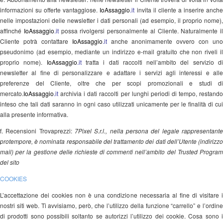
informazioni su offerte vantaggiose.
IoAssaggio
.it
invita il cliente a inserire anch
nelle impostazioni delle newsletter i dati personali (ad esempio, il proprio nome),
affinché
IoAssaggio
.it
possa rivolgersi personalmente al Cliente. Naturalmente il
Cliente potrà contattare
IoAssaggio
.it
anche anonimamente ovvero con uno
pseudonimo (ad esempio, mediante un indirizzo e-mail gratuito che non riveli il
proprio nome).
IoAssaggio
.it
tratta i dati raccolti nell’ambito del servizio d
newsletter al fine di personalizzare e adattare i servizi agli interessi e alle
preferenze del Cliente, oltre che per scopi promozionali e studi di
mercato.
IoAssaggio
.it
archivia i dati raccolti per lunghi periodi di tempo, restando
inteso che tali dati saranno in ogni caso utilizzati unicamente per le finalità di cui
alla presente informativa.
f. Recensioni Trovaprezzi:
7Pixel S.r.l., nella persona del legale rappresentante
protempore, è nominata responsabile del trattamento dei dati dell’Utente (indirizzo
mail) per la gestione delle richieste di commenti nell’ambito del Trusted Program
del sito
www.trovaprezzi.it
COOKIES
L’accettazione dei cookies non è una condizione necessaria al fine di visitare i
nostri siti web. Ti avvisiamo, però, che l’utilizzo della funzione “carrello” e l’ordine
di prodotti sono possibili soltanto se autorizzi l’utilizzo dei cookie. Cosa sono i