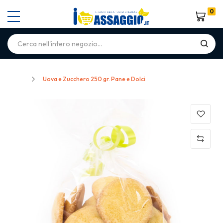
0
Carrello
Home
Uova e Zucchero 250 gr. Pane e Dolci
Skip
to
the
end
of
the
images
gallery