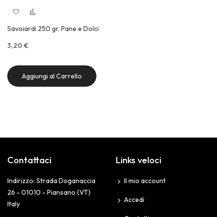
Aggiungi alla lista desideri
Aggiungi al confronto
Quick View
Savoiardi 250 gr. Pane e Dolci
3,20 €
Aggiungi al Carrello
Contattaci
Links veloci
Indirizzo: Strada Doganaccia
Il mio account
26 - 01010 - Piansano (VT)
Accedi
Italy