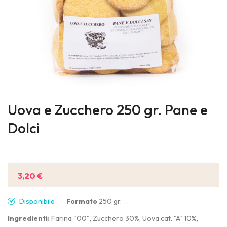
Skip
to
Uova e Zucchero 250 gr. Pane e
the
Dolci
beginning
of
Sii il primo a recensire questo prodotto
the
images
3,20 €
gallery
Disponibile
Formato
250 gr.
Ingredienti:
Farina "00", Zucchero 30%, Uova cat. "A" 10%,