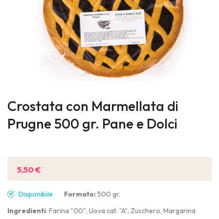
Skip
to
Crostata con Marmellata di
the
Prugne 500 gr. Pane e Dolci
beginning
of
Sii il primo a recensire questo prodotto
the
images
5,50 €
gallery
Disponibile
Formato:
500 gr.
Ingredienti
: Farina "00", Uova cat. "A", Zucchero, Margarina