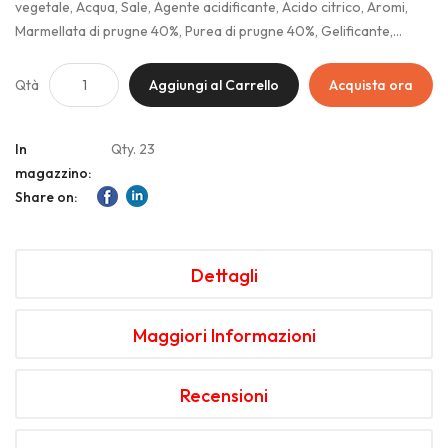
vegetale, Acqua, Sale, Agente acidificante, Acido citrico, Aromi,
Marmellata di prugne 40%, Purea di prugne 40%, Gelificante,
Lievito, Amido di frumento o mais, Buccia di limone non trattato
Qtà
Aggiungi al Carrello
Acquista ora
In
Qty. 23
magazzino:
Share on:
Dettagli
Maggiori Informazioni
Recensioni