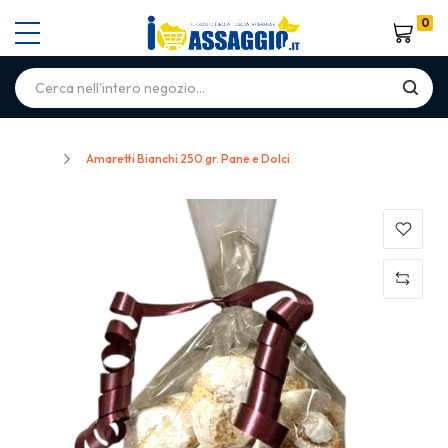
0
Carrello
Home
Amaretti Bianchi 250 gr. Pane e Dolci
Skip
to
the
end
of
the
images
gallery