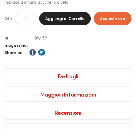
mandorla amara, zucchero a velo.
Qtà
Aggiungi al Carrello
Acquista ora
In
Qty. 39
magazzino:
Share on:
Dettagli
Maggiori Informazioni
Recensioni