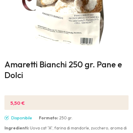
Skip
to
Amaretti Bianchi 250 gr. Pane e
the
Dolci
beginning
of
Sii il primo a recensire questo prodotto
the
images
5,50 €
gallery
Disponibile
Formato:
250 gr.
Ingredienti:
Uova cat "A", farina di mandorle, zucchero, aroma di