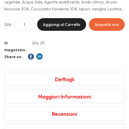
vegetale, Acqua, Sale, Agente acidificante, Acido citrico, Aromi,
Nocciole 30%, Cioccolato fondente 10%, liquori, vaniglia, Lecitina
di soia, Limone concentrato, Presenta tracce di latte e nocciole,
Gelificante, Lievito, Amido di frumento o mais, Buccia di limone non
Qtà
Aggiungi al Carrello
Acquista ora
trattato, Può contenere tracce di soia ed altra frutta a guscio.
In
Qty. 25
magazzino:
Share on:
Dettagli
Maggiori Informazioni
Recensioni