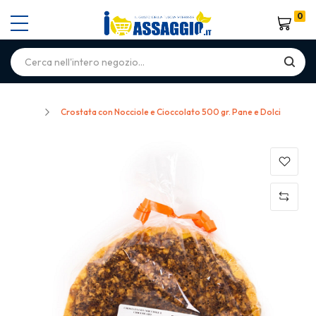
0
Carrello
Home
Crostata con Nocciole e Cioccolato 500 gr. Pane e Dolci
Skip
to
the
end
of
the
images
gallery