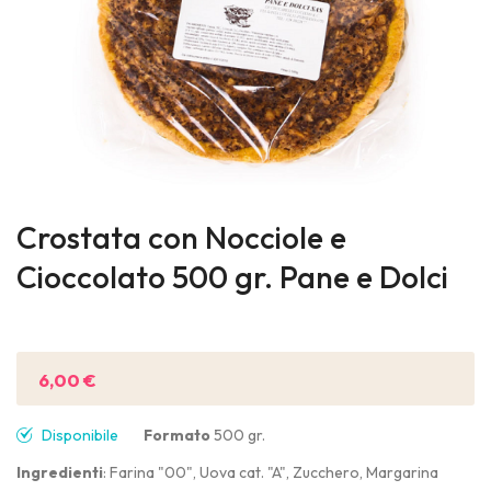
Skip
to
Crostata con Nocciole e
the
Cioccolato 500 gr. Pane e Dolci
beginning
of
Sii il primo a recensire questo prodotto
the
images
6,00 €
gallery
Disponibile
Formato
500 gr.
Ingredienti
: Farina "00", Uova cat. "A", Zucchero, Margarina