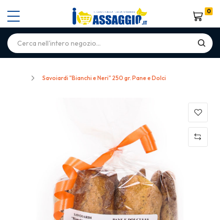
0
Carrello
Home
Savoiardi "Bianchi e Neri" 250 gr. Pane e Dolci
Skip
to
the
end
of
the
images
gallery