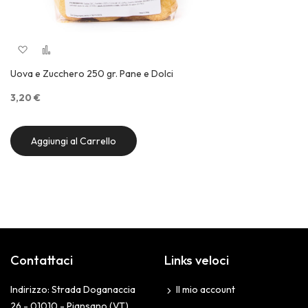
Aggiungi alla lista desideri
Aggiungi al confronto
Quick View
Uova e Zucchero 250 gr. Pane e Dolci
3,20 €
Aggiungi al Carrello
Contattaci
Links veloci
Indirizzo: Strada Doganaccia
Il mio account
26 - 01010 - Piansano (VT)