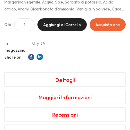
Margarina vegetale, Acqua, Sale, Sorbato di potassio, Acido
citrico, Aromi, Bicarbonato d'ammonio, Vaniglia in polvere, Cacao
amaro in polvere, Buccia di limone non trattato
Qtà
Aggiungi al Carrello
Acquista ora
In
Qty. 34
magazzino:
Share on:
Dettagli
Maggiori Informazioni
Recensioni