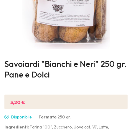
Skip
to
Savoiardi "Bianchi e Neri" 250 gr.
the
Pane e Dolci
beginning
of
Sii il primo a recensire questo prodotto
the
images
3,20 €
gallery
Disponibile
Formato
250 gr.
Ingredienti:
Farina "00", Zucchero, Uova cat. "A", Latte,