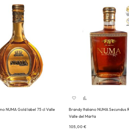
 alla lista desideri
ggiungi al confronto
Aggiungi alla lista desideri
Aggiungi al confronto
Quick View
Quick View
ano NUMA Gold label 75 cl Valle
Brandy Italiano NUMA Secundus R
Valle del Marta
105,00 €