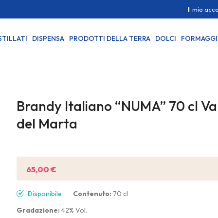
Il mio acc
STILLATI
DISPENSA
PRODOTTI DELLA TERRA
DOLCI
FORMAGGI
Brandy Italiano “NUMA” 70 cl Va
del Marta
Sii il primo a recensire questo prodotto
65,00 €
Disponibile
Contenuto:
70 cl
Gradazione:
42% Vol.