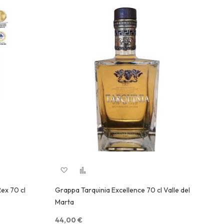
Aggiungi alla lista desideri
Aggiungi al confronto
Quick View
ex 70 cl
Grappa Tarquinia Excellence 70 cl Valle del
Ama
Marta
35
44,00 €