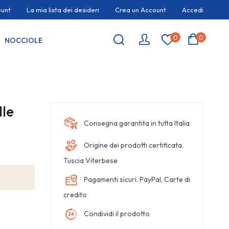
ount
La mia lista dei desideri
Crea un Account
Accedi
0
0
NOCCIOLE
lle
Consegna garantita in tutta Italia
Origine dei prodotti certificata.
Tuscia Viterbese
Pagamenti sicuri. PayPal, Carte di
credito
Condividi il prodotto