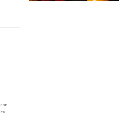
o con
lce