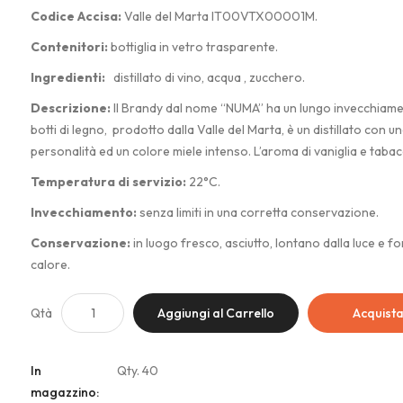
Codice Accisa:
Valle del Marta IT00VTX00001M.
Contenitori:
bottiglia in vetro trasparente.
Ingredienti:
distillato di vino, acqua , zucchero.
Descrizione:
Il Brandy dal nome “NUMA” ha un lungo invecchiame
botti di legno, prodotto dalla Valle del Marta, è un distillato con u
personalità ed un colore miele intenso. L’aroma di vaniglia e tabac
accompagnano le dolci e lievi note di mandorla dolce che ne
Temperatura di servizio:
22°C.
contraddistingue il sapore. In bocca è caldo e vellutato, con un r
Invecchiamento:
senza limiti in una corretta conservazione.
morbido e persistente.
Conservazione:
in luogo fresco, asciutto, lontano dalla luce e fon
calore.
Qtà
Aggiungi al Carrello
Acquist
In
Qty. 40
magazzino: