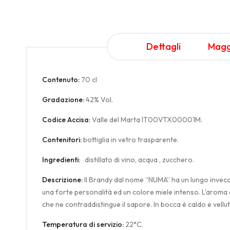
Dettagli
Magg
Contenuto:
70 cl
Gradazione:
42% Vol.
Codice Accisa:
Valle del Marta IT00VTX00001M.
Contenitori:
bottiglia in vetro trasparente.
Ingredienti:
distillato di vino, acqua , zucchero.
Descrizione:
Il Brandy dal nome “NUMA” ha un lungo invecchi
una forte personalità ed un colore miele intenso. L’aroma 
che ne contraddistingue il sapore. In bocca è caldo e vell
Temperatura di servizio:
22°C.