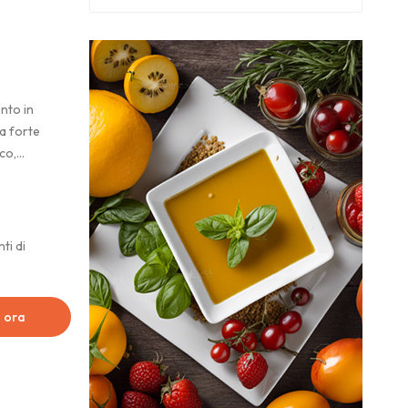
nto in
na forte
co,
etrogusto
ti di
a ora