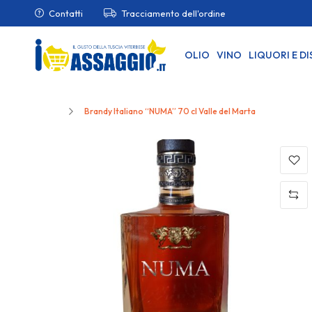
Contatti
Tracciamento dell'ordine
OLIO
VINO
LIQUORI E DI
Home
Brandy Italiano “NUMA” 70 cl Valle del Marta
Skip
to
the
end
of
the
images
gallery