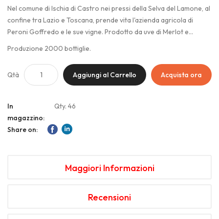
Nel comune di Ischia di Castro nei pressi della Selva del Lamone, al
confine tra Lazio e Toscana, prende vita l'azienda agricola di
Peroni Goffredo e le sue vigne. Prodotto da uve di Merlot e
Cabernet Soauvignon coltivate su un ricco terreno vulcanico, il
Produzione 2000 bottiglie.
Kyathos con la sua intensa tonalità rubino e profumi di frutti rossi,
resina e cacao, è il risultato di una vinificazione artigianale in semi-
Qtà
Aggiungi al Carrello
Acquista ora
macerazione carbonica per la durata della fermentazione e un
affinamento di 12 mesi sui lieviti di fermentazione.
In
Qty. 46
magazzino:
Share on:
Maggiori Informazioni
Recensioni