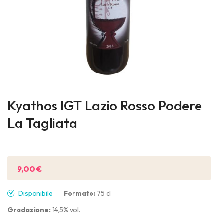
Skip
to
Kyathos IGT Lazio Rosso Podere
the
La Tagliata
beginning
of
Sii il primo a recensire questo prodotto
the
images
9,00 €
gallery
Disponibile
Formato:
75 cl
Gradazione:
14,5% vol.