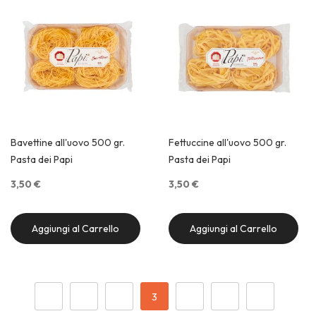
Bavettine all'uovo 500 gr.
Fettuccine all'uovo 500 gr.
Pasta dei Papi
Pasta dei Papi
3,50 €
3,50 €
Aggiungi al Carrello
Aggiungi al Carrello
Quick View
Quick View
Pagina
Pagina
Precedente
Pagina
Pagina
Attualmente stai leggendo la pagina
Pagina
Pagina
Pagina
Successi
1
2
3
4
5