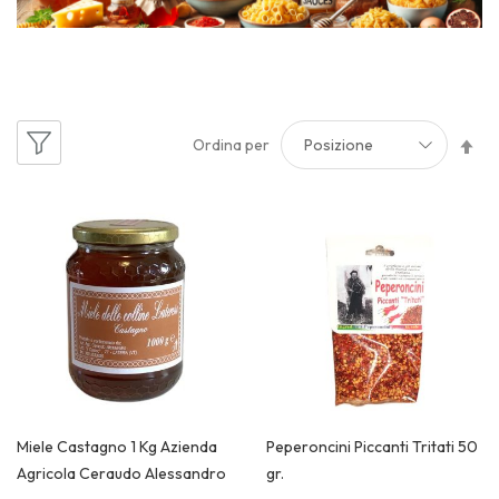
Im
Ordina per
la
di
de
Miele Castagno 1 Kg Azienda
Peperoncini Piccanti Tritati 50
Agricola Ceraudo Alessandro
gr.