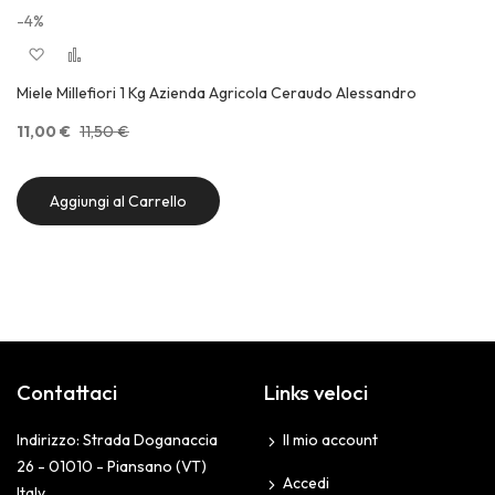
-4%
Aggiungi alla lista desideri
Aggiungi al confronto
Quick View
Miele Millefiori 1 Kg Azienda Agricola Ceraudo Alessandro
11,00 €
11,50 €
Aggiungi al Carrello
Contattaci
Links veloci
Indirizzo: Strada Doganaccia
Il mio account
26 - 01010 - Piansano (VT)
Accedi
Italy