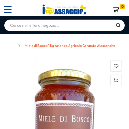
0
Carrello
Home
MIele di Bosco 1 Kg Azienda Agricola Ceraudo Alessandro
Skip
to
the
end
of
the
images
gallery