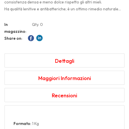
consistenza densa e meno dolce rispetto gli altri mieli.
Ha qualità lenitive e antibatteriche; è un ottimo rimedio naturale
per calmare la tosse.
Ha un maggior contenuto di sali minerali e oligominerali, tra cui
In
Qty. 0
ferro, magnesio e potassio.
magazzino:
Share on:
Dettagli
Maggiori Informazioni
Recensioni
Formato:
1 Kg