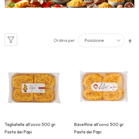
Im
Ordina per
la
di
de
Tagliatelle all'uovo 500 gr.
Bavettine all'uovo 500 gr.
Pasta dei Papi
Pasta dei Papi