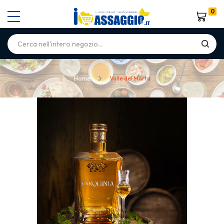
0
Carrello
Home
Valle del Marta