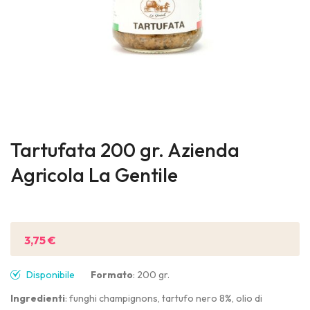
Skip
to
Tartufata 200 gr. Azienda
the
Agricola La Gentile
beginning
of
Sii il primo a recensire questo prodotto
the
images
3,75 €
gallery
Disponibile
Formato
: 200 gr.
Ingredienti
: funghi champignons, tartufo nero 8%, olio di