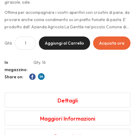
girasole, sale.
Ottima per accompagnare i vostri aperitivi con crostini di pane, da
provare anche come condimento su un piatto fumate di pasta. E'
prodotto dall’ Azienda Agricola La Gentile nel piccolo Comune di
Caprarola, situato nella bassa Tuscia viterbese.
Qtà
Aggiungi al Carrello
Acquista ora
In
Qty. 16
magazzino:
Share on:
Dettagli
Maggiori Informazioni