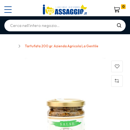
0
Carrello
Home
Tartufata 200 gr. Azienda Agricola La Gentile
Skip
to
the
end
of
the
images
gallery