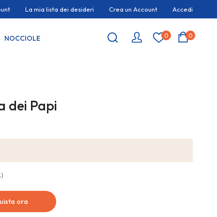
ount
La mia lista dei desideri
Crea un Account
Accedi
0
0
NOCCIOLE
a dei Papi
%)
uista ora