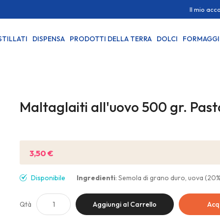
Il mio acc
STILLATI
DISPENSA
PRODOTTI DELLA TERRA
DOLCI
FORMAGGI
Maltaglaiti all'uovo 500 gr. Past
Sii il primo a recensire questo prodotto
3,50 €
Disponibile
Ingredienti
: Semola di grano duro, uova (20
Qtà
Aggiungi al Carrello
Acq