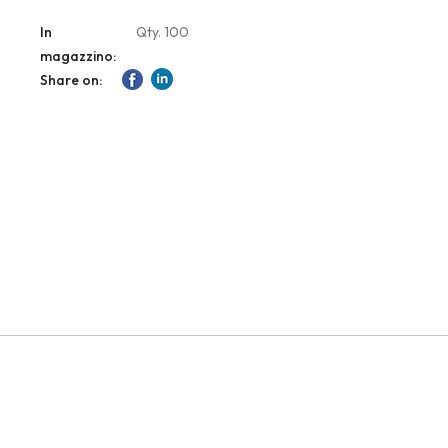
In
Qty. 100
magazzino:
Share on: