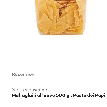
Skip
to
the
beginning
of
the
Recensioni
images
gallery
Stai recensendo:
Maltaglaiti all'uovo 500 gr. Pasta dei Papi