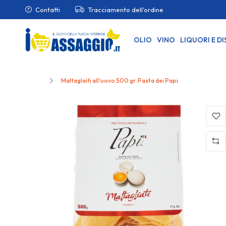
Contatti
Tracciamento dell'ordine
OLIO
VINO
LIQUORI E DI
Home
Maltaglaiti all'uovo 500 gr. Pasta dei Papi
Skip
to
the
end
of
the
images
gallery