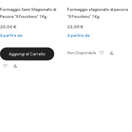
Formaggio Semi Stagionato di
Formaggio stagionato di pecora
Pecora "Il Fiocchino" 1 Kg
"Il Fiocchino" 1 Kg
20,00 €
22,00 €
A partire da
18,00 €
A partire da
20,00 €
Aggiungi alla l
Aggiung
Non Disponibile
Aggiungi al Carrello
Quic
Aggiungi alla lista desideri
Aggiungi al confronto
Quick View