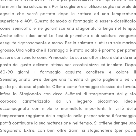
fermenti lattici selezionati. Per la cagliatura si utilizza caglio naturale di
agnello che verrà portata dopo la rottura ad una temperatura
superiore ai 40°. Questo da modo al formaggio di essere classificato
come semicotto e ne garantisce una stagionatura lunga nel tempo.
Anche oltre i due anni! Le fasi di premitura e di salatura vengono
eseguite rigorosamente a mano. Per la salatura si utilizza sale marino
grosso. Una volta che il formaggio è stato salato è pronto per poter
essere consumato come Primosale. La sua caratteristica è data da una
pasta dal gusto delicato ottimo per crostini,pizza ed insalate. Dopo
60-90 giorni il formaggio acquista carattere e colore. Il
Semistagionato avrà dunque una tonalità di giallo paglierino ed un
gusto piu deciso al palato. Ottimo come formaggio classico da tavola.
Infine lo Stagionato con circa 6-8mesi di stagionatura dal gusto
corposo caratterizzato da un leggero piccantino. Ideale
accompagnato con miele o marmellate importanti. In virtù della
temperatura raggiunta dalla cagliata nella preparazione il formaggio
potrà continuare la sua maturazione nel tempo. Si ottiene dunque uno
Stagionato Extra, con ben oltre 2anni si stagionatura (per pochi