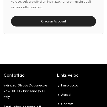
veloce, salvare più di un indirizzo, tenere traccia degli
ordini e altro ancora.
Crea un Account
Contattaci
Links veloci
Indirizzo: Strada Doganaccia
Il mio account
26 - 01010 - Piansano (VT)
Accedi
Italy
Contatti
Email:
info@ioassaggio.it