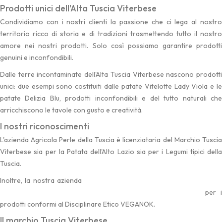
Prodotti unici dell'Alta Tuscia Viterbese
Condividiamo con i nostri clienti la passione che ci lega al nostro
territorio ricco di storia e di tradizioni trasmettendo tutto il nostro
amore nei nostri prodotti. Solo così possiamo garantire prodotti
genuini e inconfondibili.
Dalle terre incontaminate dell'Alta Tuscia Viterbese nascono prodotti
unici: due esempi sono costituiti dalle patate Vitelotte Lady Viola e le
patate Delizia Blu, prodotti inconfondibili e del tutto naturali che
arricchiscono le tavole con gusto e creatività.
I nostri riconoscimenti
L'azienda Agricola Perle della Tuscia è licenziataria del Marchio Tuscia
Viterbese sia per la Patata dell'Alto Lazio sia per i Legumi tipici della
Tuscia.
Inoltre, la nostra azienda
ha ottenuto per i prodotti "Perle dell
Tuscia" la concessione di uso del marchio VEGANOK
per i
prodotti conformi al Disciplinare Etico VEGANOK.
Il marchio Tuscia Viterbese