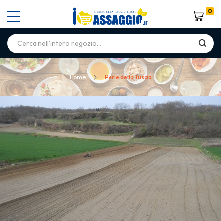
0
Carrello
Home
Perle della Tuscia