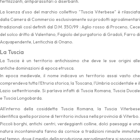
fertilizzanti, antiparassitari o diserbanti.
La licenza d'uso del marchio collettivo "Tuscia Viterbese" è rilasciata
dalla Camera di Commercio esclusivamente sui prodotti agroalimentari
tradizionali così definiti dal D.M. 350/99 : Aglio rosso di Proceno, Cece
del solco dritto di Valentano, Fagiolo del purgatorio di Gradoli, Farro di
Acquapendente, Lenticchia di Onano.
La Tuscia
La Tuscia è un territorio antichissimo che deve le sue origini alle
antiche dominazioni di epoca etrusca.
In epoca medievale, il nome indicava un territorio assai vasto che
comprendeva tutta l'Etruria storica, la Toscana, l'Umbria occidentale e il
Lazio settentrionale. Si parlava infatti di Tuscia Romana, Tuscia Ducale
e Tuscia Longobarda.
All'interno della cosiddetta Tuscia Romana, la Tuscia Viterbese
identifica quella porzione di territorio inclusa nella provincia di Viterbo.
Piccoli borghi, antichi centri, verdeggianti colline, dolci paesaggi e una
natura incontaminata fanno da cornice a tradizioni rimaste immutate
nel tempo, dove il meglio della produzione agroalimentare si sposa con